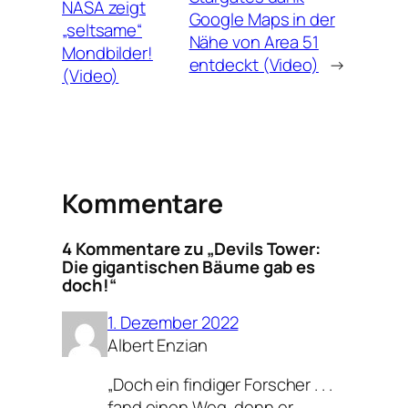
NASA zeigt
Google Maps in der
„seltsame“
Nähe von Area 51
Mondbilder!
entdeckt (Video)
→
(Video)
Kommentare
4 Kommentare zu „Devils Tower:
Die gigantischen Bäume gab es
doch!“
1. Dezember 2022
Albert Enzian
„Doch ein findiger Forscher . . .
fand einen Weg, denn er