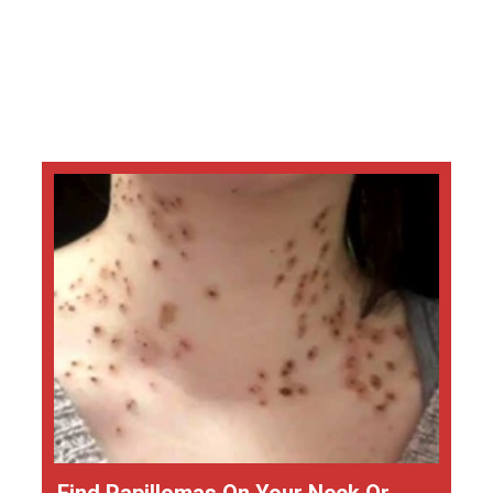
Find Papillomas On Your Neck Or