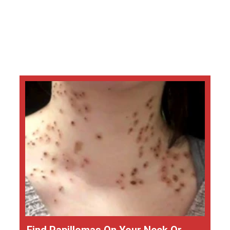
Find Papillomas On Your Neck Or