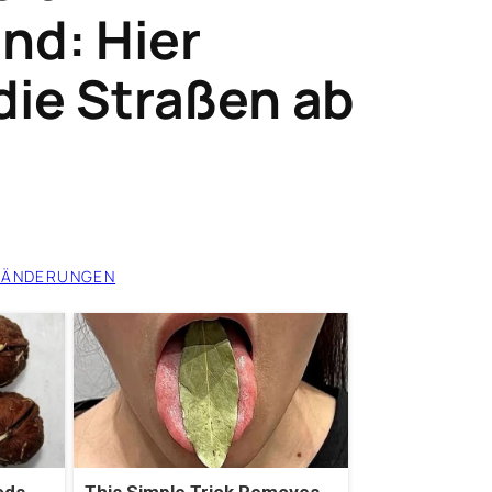
nd: Hier
die Straßen ab
RÄNDERUNGEN
ods
This Simple Trick Removes