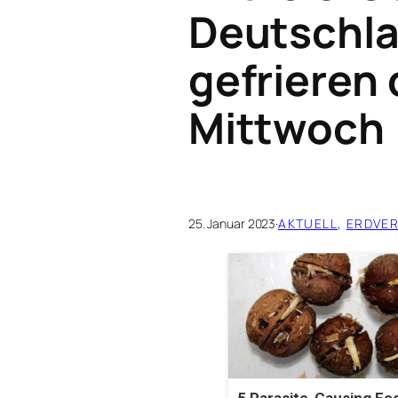
Deutschla
gefrieren 
Mittwoch
25. Januar 2023
·
AKTUELL
, 
ERDVE
5 Parasite-Causing Fo