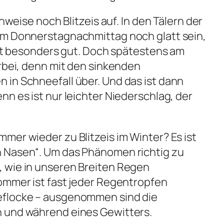
enweise noch Blitzeis auf. In den Tälern der
am Donnerstagnachmittag noch glatt sein,
luft besonders gut. Doch spätestens am
orbei, denn mit den sinkenden
in Schneefall über. Und das ist dann
n es ist nur leichter Niederschlag, der
mer wieder zu Blitzeis im Winter? Es ist
 Nasen“. Um das Phänomen richtig zu
 wie in unseren Breiten Regen
ommer ist fast jeder Regentropfen
eflocke – ausgenommen sind die
 und während eines Gewitters.