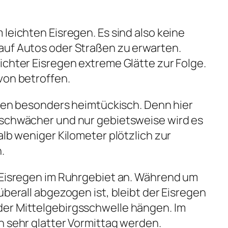
leichten Eisregen. Es sind also keine
auf Autos oder Straßen zu erwarten.
ichter Eisregen extreme Glätte zur Folge.
von betroffen.
regen besonders heimtückisch. Denn hier
 schwächer und nur gebietsweise wird es
alb weniger Kilometer plötzlich zur
.
r Eisregen im Ruhrgebiet an. Während um
überall abgezogen ist, bleibt der Eisregen
er Mittelgebirgsschwelle hängen. Im
n sehr glatter Vormittag werden.