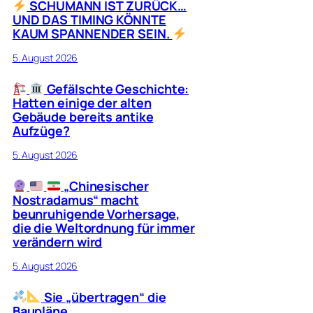
SCHUMANN IST ZURÜCK…
UND DAS TIMING KÖNNTE
KAUM SPANNENDER SEIN.
5. August 2026
Gefälschte Geschichte:
Hatten einige der alten
Gebäude bereits antike
Aufzüge?
5. August 2026
„Chinesischer
Nostradamus“ macht
beunruhigende Vorhersage,
die die Weltordnung für immer
verändern wird
5. August 2026
Sie „übertragen“ die
Baupläne