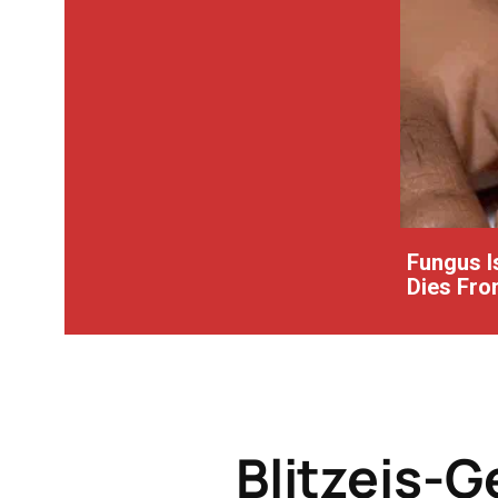
Fungus Is
Dies From
Blitzeis-G