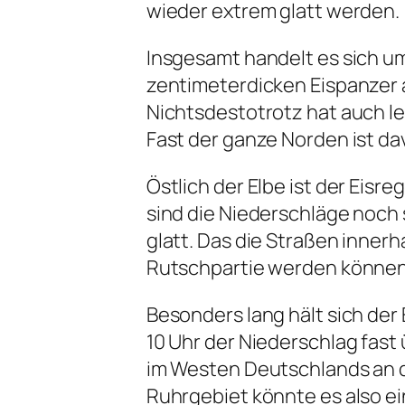
wieder extrem glatt werden.
Insgesamt handelt es sich um 
zentimeterdicken Eispanzer 
Nichtsdestotrotz hat auch le
Fast der ganze Norden ist da
Östlich der Elbe ist der Eis
sind die Niederschläge noch
glatt. Das die Straßen innerh
Rutschpartie werden können
Besonders lang hält sich de
10 Uhr der Niederschlag fast 
im Westen Deutschlands an d
Ruhrgebiet könnte es also ei