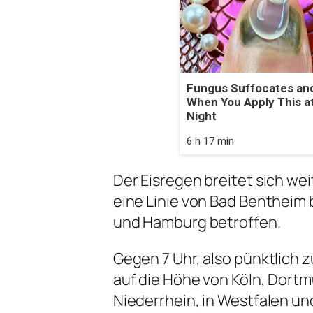
Fungus Suffocates and
When You Apply This a
Night
6 h 17 min
Der Eisregen breitet sich we
eine Linie von Bad Bentheim 
und Hamburg betroffen.
Gegen 7 Uhr, also pünktlich 
auf die Höhe von Köln, Dort
Niederrhein, in Westfalen un