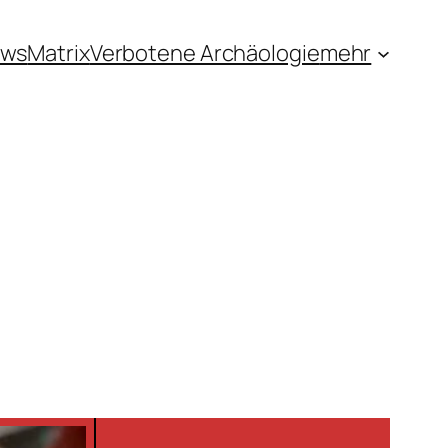
ews
Matrix
Verbotene Archäologie
mehr