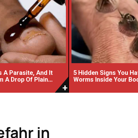
 A Parasite, And It
5 Hidden Signs You Ha
 A Drop Of Plain...
Worms Inside Your Bo
efahr in