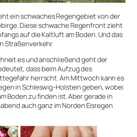
ht ein schwaches Regengebiet von der
ebirge. Diese schwache Regenfront zieht
nfangs auf die Kaltluft am Boden. Und das
en Straßenverkehr.
schneit es und anschließend geht der
edeutet, dass beim Aufzug des
ättegefahr herrscht. Am Mittwoch kann es
regen in Schleswig-Holstein geben, wobei
 am Boden zu finden ist. Aber gerade in
abend auch ganz im Norden Eisregen