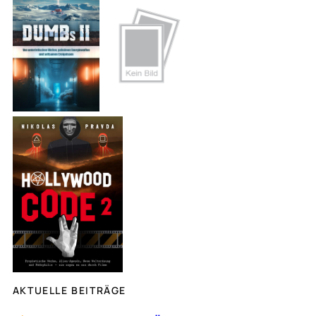
h
e
n
AKTUELLE BEITRÄGE