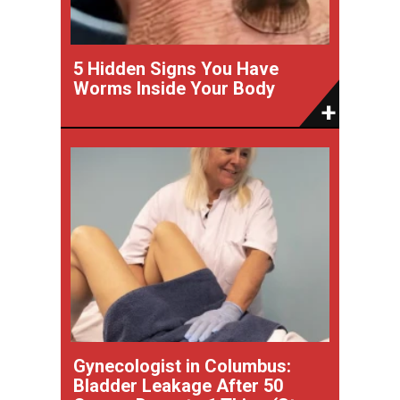
5 Hidden Signs You Have
Worms Inside Your Body
Gynecologist in Columbus:
Bladder Leakage After 50