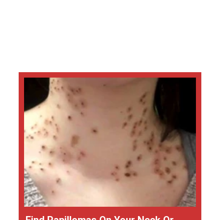
Find Papillomas On Your Neck Or