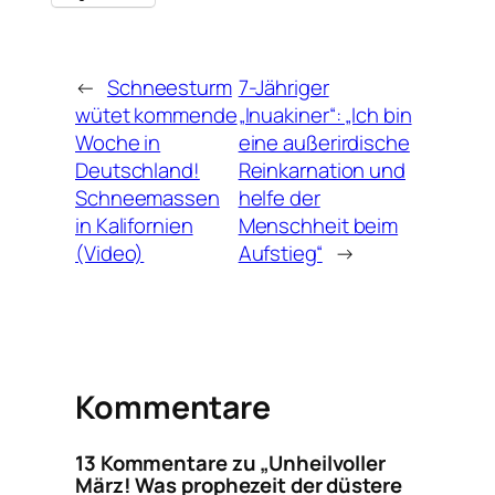
←
Schneesturm
7-Jähriger
wütet kommende
„Inuakiner“: „Ich bin
Woche in
eine außerirdische
Deutschland!
Reinkarnation und
Schneemassen
helfe der
in Kalifornien
Menschheit beim
(Video)
Aufstieg“
→
Kommentare
13 Kommentare zu „Unheilvoller
März! Was prophezeit der düstere