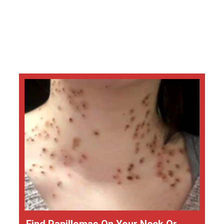
Find Papillomas On Your Neck Or