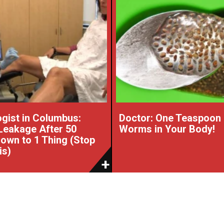
gist in Columbus:
Doctor: One Teaspoon K
Leakage After 50
Worms in Your Body!
wn to 1 Thing (Stop
is)