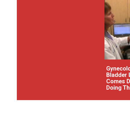
Gynecolo
Bladder 
Comes Do
Doing Th