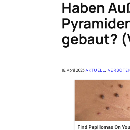
Haben Auß
Pyramiden
gebaut? (
18. April 2023
·
AKTUELL
, 
VERBOTE
Find Papillomas On You