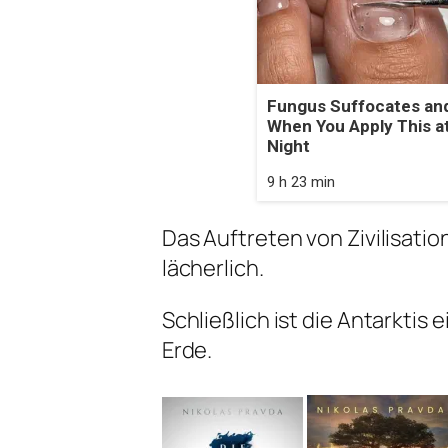
Fungus Suffocates and
When You Apply This a
Night
9 h 23 min
Das Auftreten von Zivilisatio
lächerlich.
Schließlich ist die Antarktis
Erde.