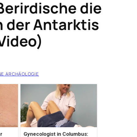
erirdische die
 der Antarktis
Video)
NE ARCHÄOLOGIE
r
Gynecologist in Columbus: