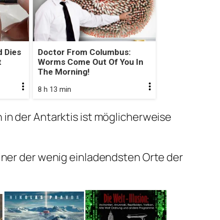
 Dies
Doctor From Columbus:
t
Worms Come Out Of You In
The Morning!
8 h 13 min
n in der Antarktis ist möglicherweise
 einer der wenig einladendsten Orte der