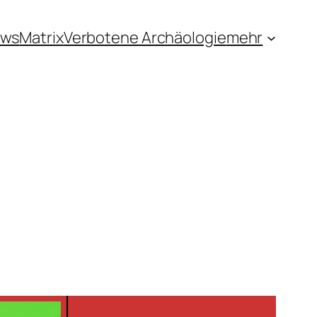
ews
Matrix
Verbotene Archäologie
mehr