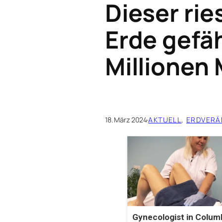
Dieser rie
Erde gefä
Millionen
18. März 2024
·
AKTUELL
, 
ERDVERÄ
Gynecologist in Colum