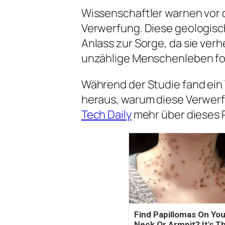
Wissenschaftler warnen vor 
Verwerfung. Diese geologisc
Anlass zur Sorge, da sie ve
unzählige Menschenleben fo
Während der Studie fand ein
heraus, warum diese Verwerf
Tech Daily
mehr über dieses
Find Papillomas On You
Neck Or Armpit? It's T