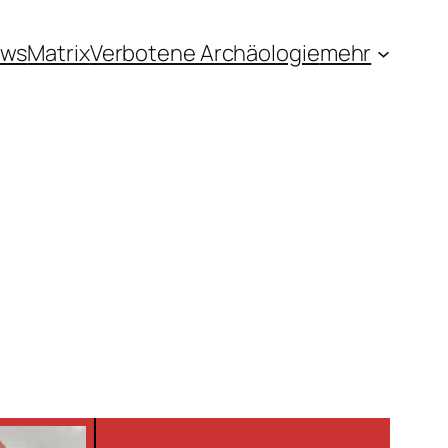
ews
Matrix
Verbotene Archäologie
mehr