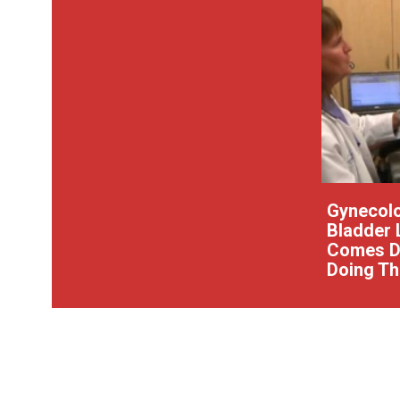
Gynecolo
Bladder 
Comes Do
Doing Th