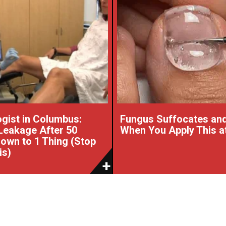
gist in Columbus:
Fungus Suffocates and
Leakage After 50
When You Apply This a
wn to 1 Thing (Stop
is)