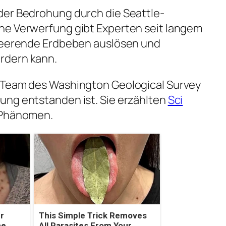
der Bedrohung durch die Seattle-
he Verwerfung gibt Experten seit langem
rheerende Erdbeben auslösen und
rdern kann.
 Team des Washington Geological Survey
ung entstanden ist. Sie erzählten
Sci
 Phänomen.
r
This Simple Trick Removes
he
All Parasites From Your