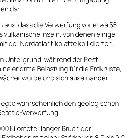
en dar.
 aus, dass die Verwerfung vor etwa 55
s vulkanische Inseln, von denen einige
t der Nordatlantikplatte kollidierten.
den Untergrund, während der Rest
ine enorme Belastung für die Erdkruste,
chwächer wurde und sich auseinander
legte wahrscheinlich den geologischen
Seattle-Verwerfung.
.000 Kilometer langer Bruch der
Erdbeben mit einer Stärke von 8,7 bis 9,2