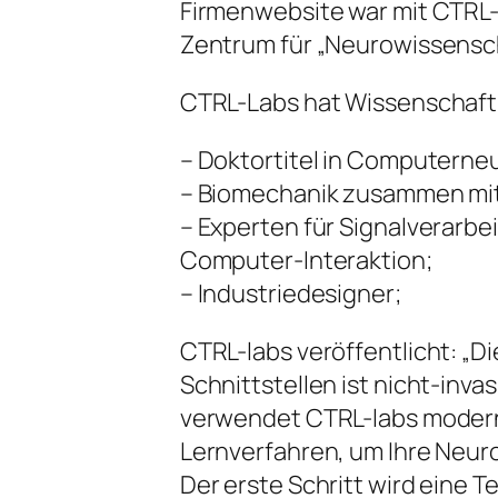
Firmenwebsite war mit CTRL
Zentrum für „Neurowissensch
CTRL-Labs hat Wissenschaft
– Doktortitel in Computern
– Biomechanik zusammen mit
– Experten für Signalverarb
Computer-Interaktion;
– Industriedesigner;
CTRL-labs veröffentlicht: „D
Schnittstellen ist nicht-inva
verwendet CTRL-labs modern
Lernverfahren, um Ihre Neur
Der erste Schritt wird eine T