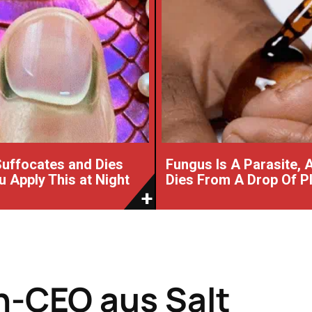
uffocates and Dies
Fungus Is A Parasite, A
 Apply This at Night
Dies From A Drop Of Pla
h-CEO aus Salt