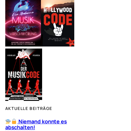
h
e
n
AKTUELLE BEITRÄGE
Niemand konnte es
abschalten!