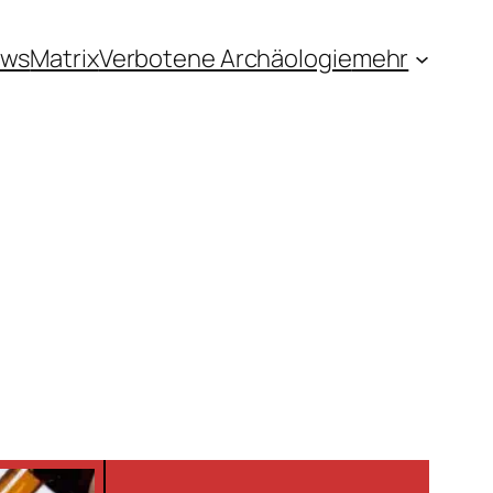
ews
Matrix
Verbotene Archäologie
mehr