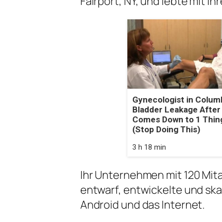
Fairport, NY, und lebte mit ih
Gynecologist in Colum
Bladder Leakage After
Comes Down to 1 Thin
(Stop Doing This)
3 h 18 min
Ihr Unternehmen mit 120 Mita
entwarf, entwickelte und ska
Android und das Internet.