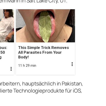
rem Mann in Salt Lake City, UT.
bus:
This Simple Trick Removes
 50
All Parasites From Your
g
Body!
11 h 29 min
rbeitern, hauptsächlich in Pakistan,
lierte Technologieprodukte für iOS,