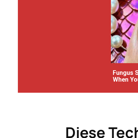
Fungus S
When You
Diese Tec