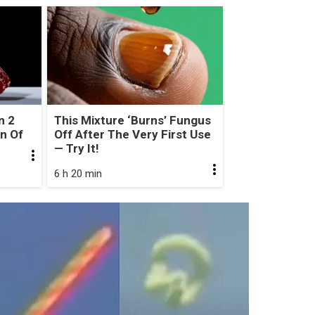
n 2
This Mixture ‘Burns’ Fungus
gn Of
Off After The Very First Use
— Try It!
6 h 20 min