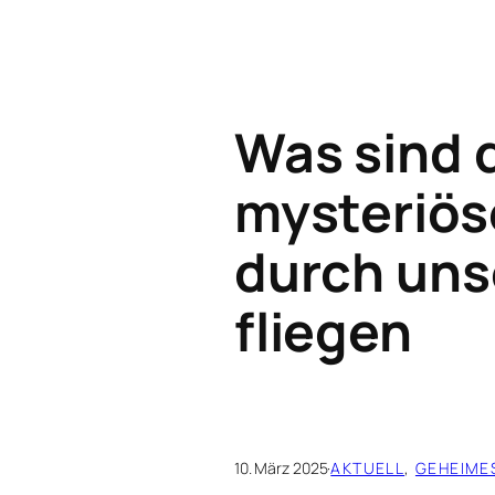
Was sind 
mysteriös
durch uns
fliegen
10. März 2025
·
AKTUELL
, 
GEHEIM