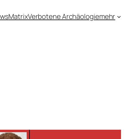
ews
Matrix
Verbotene Archäologie
mehr