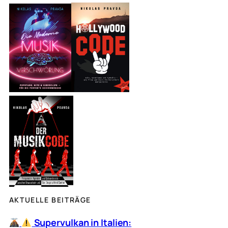
c
h
e
n
AKTUELLE BEITRÄGE
Supervulkan in Italien: