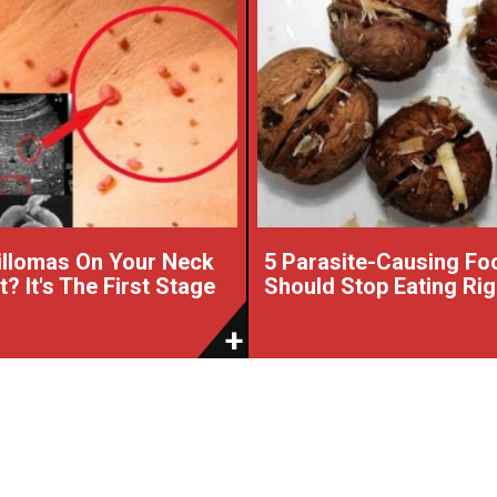
illomas On Your Neck
5 Parasite-Causing Fo
? It's The First Stage
Should Stop Eating Ri