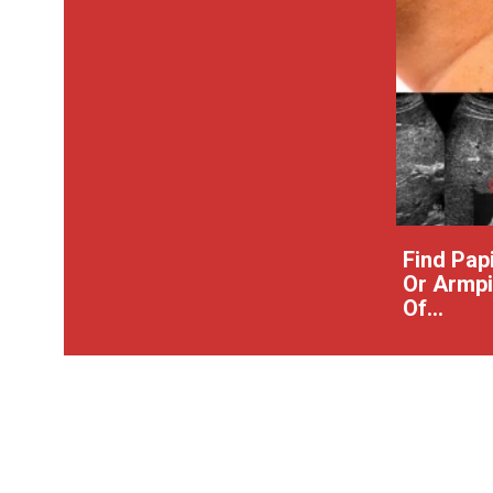
Find Pap
Or Armpit
Of...