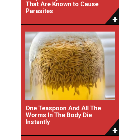
That Are Known to Cause
Parasites
One Teaspoon And All The
Worms In The Body Die
Instantly