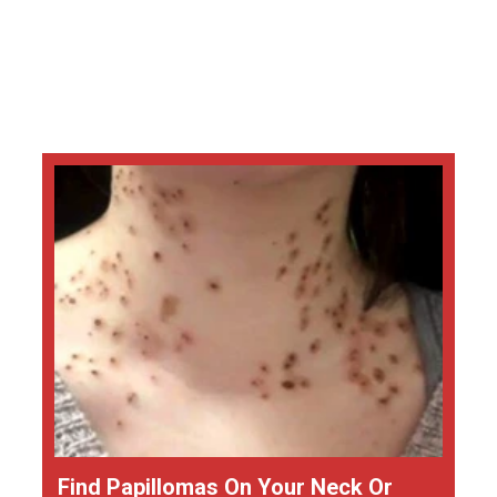
Find Papillomas On Your Neck Or