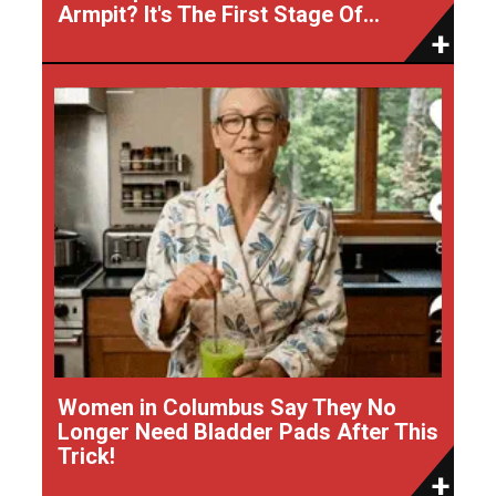
Armpit? It's The First Stage Of...
Women in Columbus Say They No
Longer Need Bladder Pads After This
Trick!