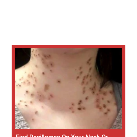
Find Papillomas On Your Neck Or