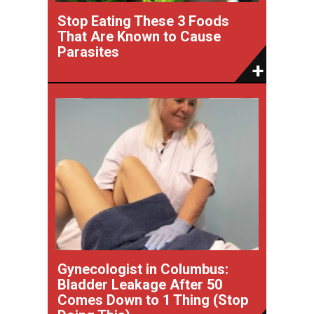
Stop Eating These 3 Foods
That Are Known to Cause
Parasites
Gynecologist in Columbus:
Bladder Leakage After 50
Comes Down to 1 Thing (Stop