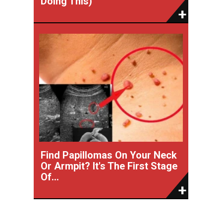
Doing This)
Find Papillomas On Your Neck
Or Armpit? It's The First Stage
Of...