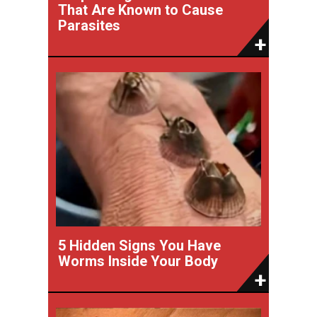
That Are Known to Cause
Parasites
5 Hidden Signs You Have
Worms Inside Your Body