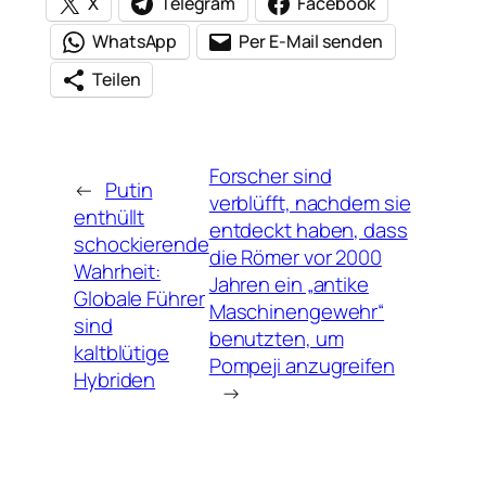
X
Telegram
Facebook
WhatsApp
Per E-Mail senden
Teilen
Forscher sind
←
Putin
verblüfft, nachdem sie
enthüllt
entdeckt haben, dass
schockierende
die Römer vor 2000
Wahrheit:
Jahren ein „antike
Globale Führer
Maschinengewehr“
sind
benutzten, um
kaltblütige
Pompeji anzugreifen
Hybriden
→