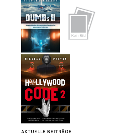
h
e
n
AKTUELLE BEITRÄGE