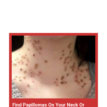
Find Papillomas On Your Neck Or