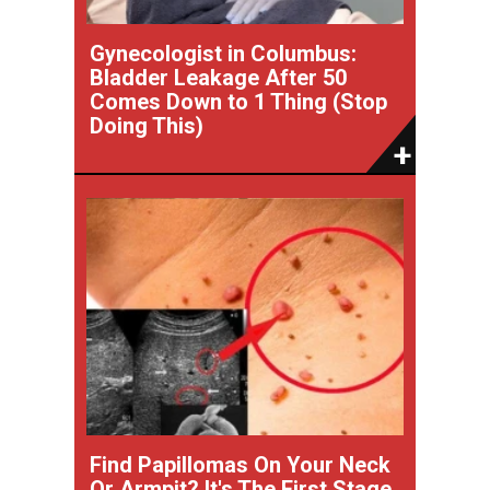
Gynecologist in Columbus:
Bladder Leakage After 50
Comes Down to 1 Thing (Stop
Doing This)
Find Papillomas On Your Neck
Or Armpit? It's The First Stage