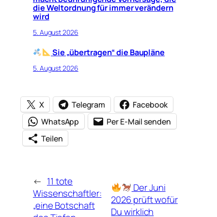
die Weltordnung für immer verändern
wird
5. August 2026
Sie „übertragen“ die Baupläne
5. August 2026
X
Telegram
Facebook
WhatsApp
Per E-Mail senden
Teilen
←
11 tote
Der Juni
Wissenschaftler:
2026 prüft wofür
„eine Botschaft
Du wirklich