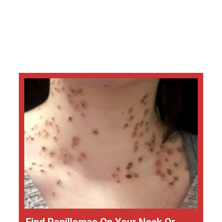
Find Papillomas On Your Neck Or