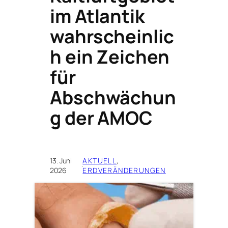
im Atlantik
wahrscheinlic
h ein Zeichen
für
Abschwächun
g der AMOC
13. Juni
AKTUELL
, 
·
2026
ERDVERÄNDERUNGEN