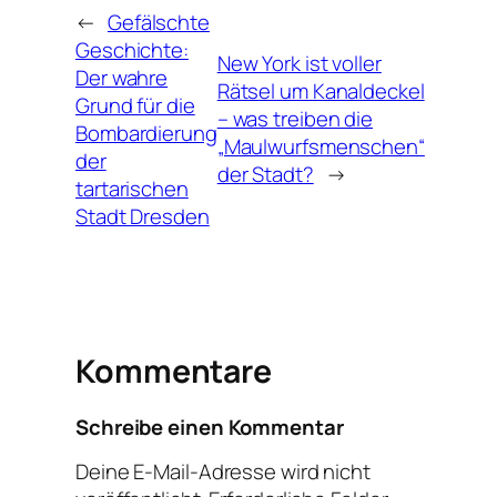
←
Gefälschte
Geschichte:
New York ist voller
Der wahre
Rätsel um Kanaldeckel
Grund für die
– was treiben die
Bombardierung
„Maulwurfsmenschen“
der
der Stadt?
→
tartarischen
Stadt Dresden
Kommentare
Schreibe einen Kommentar
Deine E-Mail-Adresse wird nicht