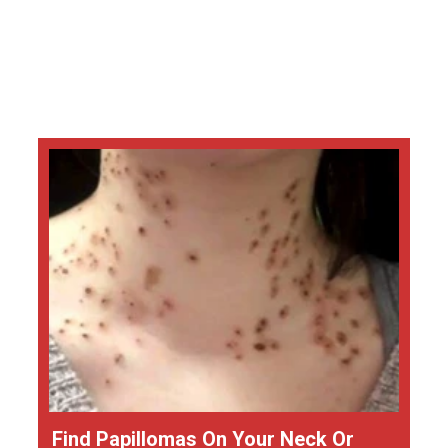
Find Papillomas On Your Neck Or