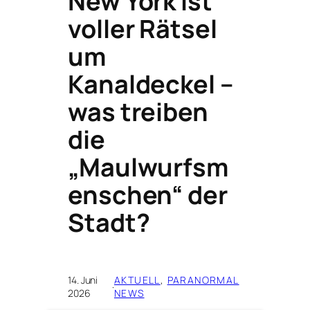
New York ist
voller Rätsel
um
Kanaldeckel –
was treiben
die
„Maulwurfsm
enschen“ der
Stadt?
14. Juni
AKTUELL
, 
PARANORMAL
·
2026
NEWS