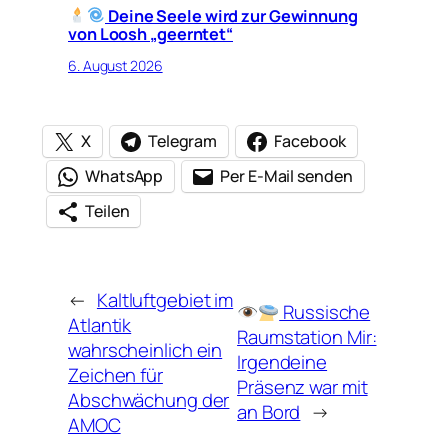
Deine Seele wird zur Gewinnung
von Loosh „geerntet“
6. August 2026
X
Telegram
Facebook
WhatsApp
Per E-Mail senden
Teilen
←
Kaltluftgebiet im
Russische
Atlantik
Raumstation Mir:
wahrscheinlich ein
Irgendeine
Zeichen für
Präsenz war mit
Abschwächung der
an Bord
→
AMOC