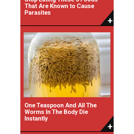
That Are Known to Cause
Parasites
One Teaspoon And All The
Worms In The Body Die
Instantly