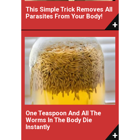
This Simple Trick Removes All
Parasites From Your Body!
One Teaspoon And All The
Worms In The Body Die
Instantly