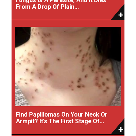
From A Drop Of Plain...
Find Papillomas On Your Neck Or
Armpit? It's The First Stage Of...