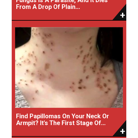
From A Drop Of Plain...
Find Papillomas On Your Neck Or
Armpit? It's The First Stage Of...