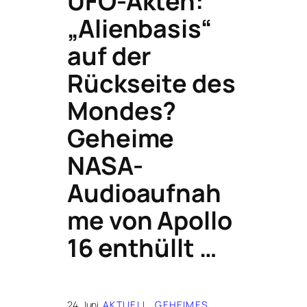
UFO-Akten:
„Alienbasis“
auf der
Rückseite des
Mondes?
Geheime
NASA-
Audioaufnah
me von Apollo
16 enthüllt …
24. Juni
AKTUELL
, 
GEHEIMES