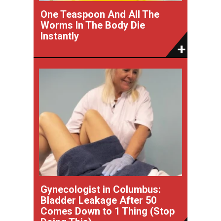
One Teaspoon And All The
Worms In The Body Die
Instantly
Gynecologist in Columbus:
Bladder Leakage After 50
Comes Down to 1 Thing (Stop