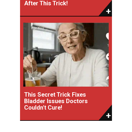
After This Trick!
This Secret Trick Fixes
Bladder Issues Doctors
Couldn't Cure!