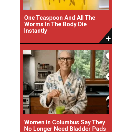
One Teaspoon And All The
Worms In The Body Die
Instantly
Women in Columbus Say They
No Longer Need Bladder Pads