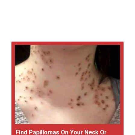
Find Papillomas On Your Neck Or