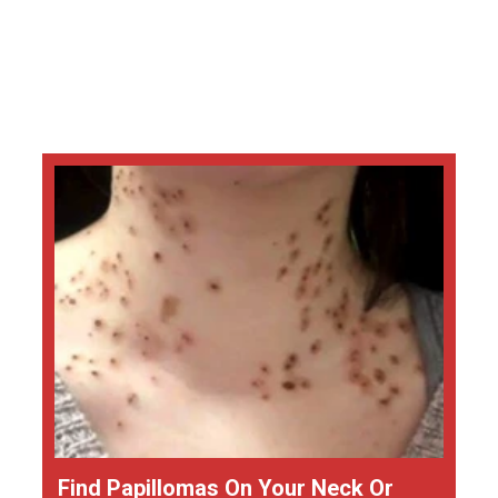
Find Papillomas On Your Neck Or