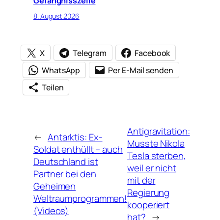
Gefängnisszelle
8. August 2026
X
Telegram
Facebook
WhatsApp
Per E-Mail senden
Teilen
Antigravitation:
←
Antarktis: Ex-
Musste Nikola
Soldat enthüllt – auch
Tesla sterben,
Deutschland ist
weil er nicht
Partner bei den
mit der
Geheimen
Regierung
Weltraumprogrammen!
kooperiert
(Videos)
hat?
→