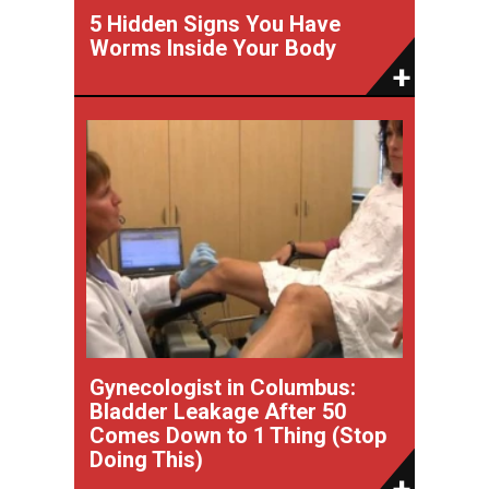
5 Hidden Signs You Have
Worms Inside Your Body
Gynecologist in Columbus:
Bladder Leakage After 50
Comes Down to 1 Thing (Stop
Doing This)