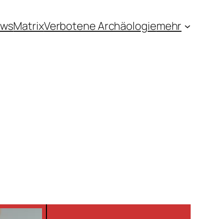
ews
Matrix
Verbotene Archäologie
mehr