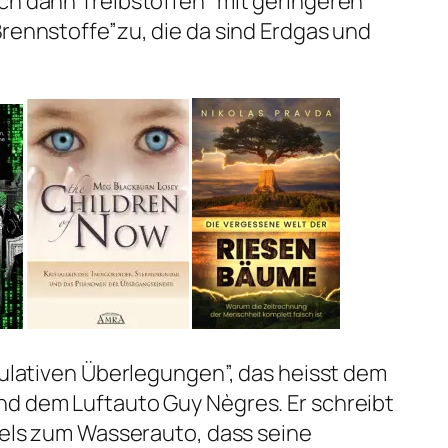
ch dann Treibstoffen “mit geringeren
Brennstoffe”zu, die da sind Erdgas und
ekulativen Überlegungen”, das heisst dem
nd dem Luftauto Guy Nègres. Er schreibt
itels zum Wasserauto, dass seine