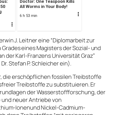
bus:
Doctor: One Teaspoon Kills
 50
All Worms in Your Body!
g
6 h 53 min
rwin J. Leitner eine “Diplomarbeit zur
Grades eines Magisters der Sozial- und
n der Karl-Franzens Universität Graz”
 Dr. Stefan P. Schleicher ein).
r, die erschöpflichen fossilen Treibstoffe
eier Treibstoffe zu substituieren. Er
Grundlagen der Wasserstoffforschung, der
 und neuer Antriebe von
Lithium-Ionenund Nickel-Cadmium-