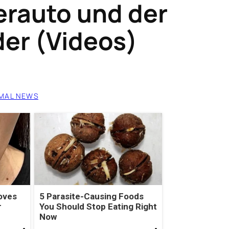
rauto und der
der (Videos)
MAL NEWS
oves
5 Parasite-Causing Foods
r
You Should Stop Eating Right
Now