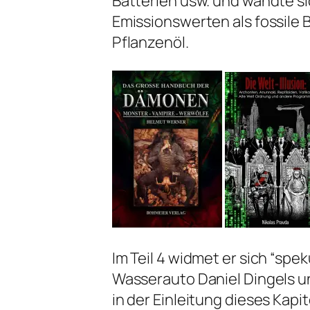
Batterien usw. und wandte si
Emissionswerten als fossile 
Pflanzenöl.
Im Teil 4 widmet er sich “sp
Wasserauto Daniel Dingels u
in der Einleitung dieses Kap