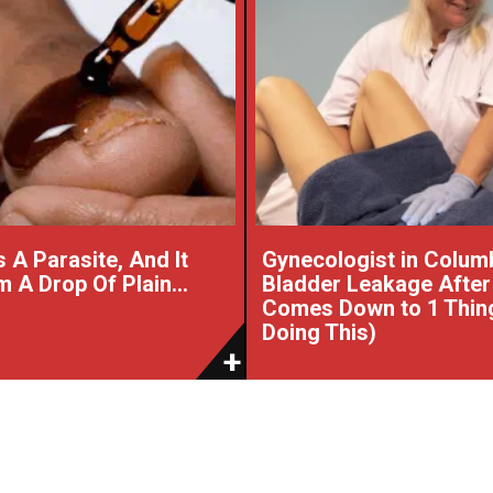
 A Parasite, And It
Gynecologist in Colum
 A Drop Of Plain...
Bladder Leakage After
Comes Down to 1 Thin
Doing This)