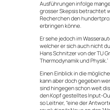
Ausführungen infolge mangel
grosser Skepsis betrachtet w
Recherchen den hundertproz
erbringen könne.
Er sehe jedoch im Wasseraut
welcher er sich auch nicht dur
Hans Schnitzer von der TU G
Thermodynamik und Physik.’
Einen Einblick in die möglich
kann aber doch gegeben wer
sind hingegen schon weit dis
den Kopf gestelltes Input-Out
so Leitner, “eine der Antwort