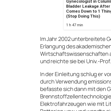
Gynecologist in Colum
Bladder Leakage After
Comes Down to 1 Thin
(Stop Doing This)
1 h 47 min
Im Jahr 2002 unterbreitete Ge
Erlangung des akademischen 
Wirtschaftswissenschaften a
und reichte sie bei Univ.-Prof.
In der Einleitung schlug er vo
durch Verwendung emissionsfr
befasste sich dann mit den 
Brennstoffzellentechnologie
Elektrofahrzeugen wie mit 