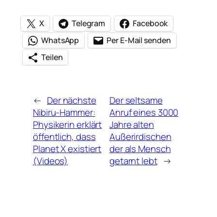
X
Telegram
Facebook
WhatsApp
Per E-Mail senden
Teilen
←
Der nächste
Der seltsame
Nibiru-Hammer:
Anruf eines 3000
Physikerin erklärt
Jahre alten
öffentlich, dass
Außerirdischen
Planet X existiert
der als Mensch
(Videos)
getarnt lebt
→