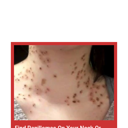
Find Papillomas On Your Neck Or