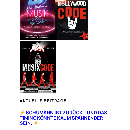
e
n
AKTUELLE BEITRÄGE
SCHUMANN IST ZURÜCK… UND DAS
TIMING KÖNNTE KAUM SPANNENDER
SEIN.