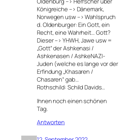
Oldenburg –> Herrscher über
Königreiche –> Dänemark,
Norwegen usw –> Wahlspruch
d. Oldenburger: Ein Gott, ein
Recht, eine Wahrheit… Gott?
Dieser –> YHWH, Jawe usw =
„Gott“ der Ashkenasi /
Ashkenasen / AshkeNAZI-
Juden (welche es lange vor der
Erfindung „Khasaren /
Chasaren“ gab…
Rothschild: Schild Davids…
Ihnen noch einen schönen
Tag.
Antworten
12. September 2022