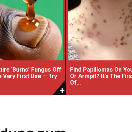
ture ‘Burns’ Fungus Off
Find Papillomas On Yo
e Very First Use — Try
Or Armpit? It's The Fir
Of...