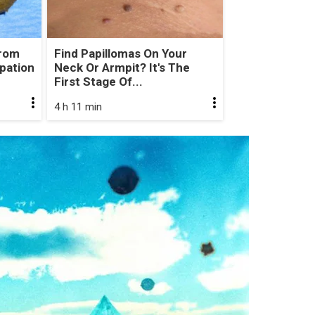
From
Find Papillomas On Your
ipation
Neck Or Armpit? It's The
First Stage Of...
4 h 11 min