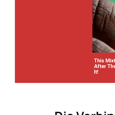
This Mix
After Th
It!