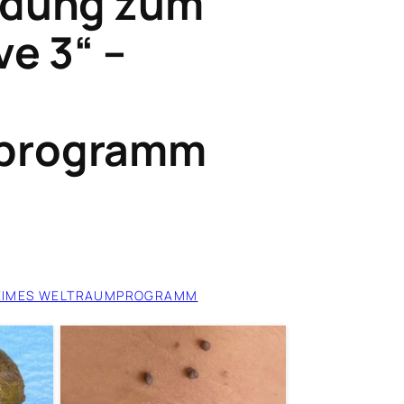
ndung zum
ve 3“ –
programm
EIMES WELTRAUMPROGRAMM