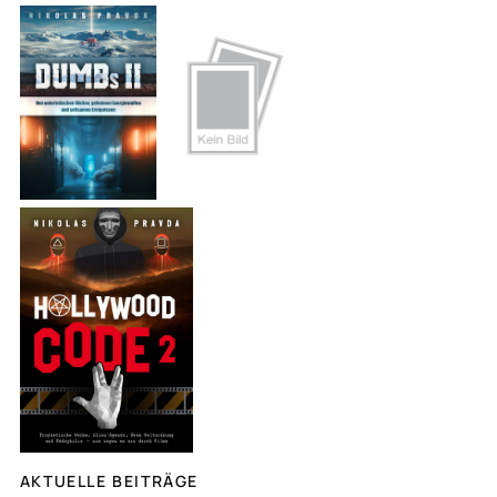
c
h
e
n
AKTUELLE BEITRÄGE