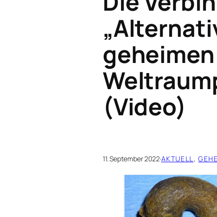
Die Verbi
„Alternati
geheimen
Weltraum
(Video)
11. September 2022
·
AKTUELL
, 
GEH