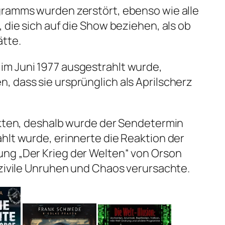
gramms wurden zerstört, ebenso wie alle
 die sich auf die Show beziehen, als ob
ätte.
m Juni 1977 ausgestrahlt wurde,
 dass sie ursprünglich als Aprilscherz
ikten, deshalb wurde der Sendetermin
hlt wurde, erinnerte die Reaktion der
ng „Der Krieg der Welten“ von Orson
 zivile Unruhen und Chaos verursachte.