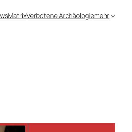
ews
Matrix
Verbotene Archäologie
mehr