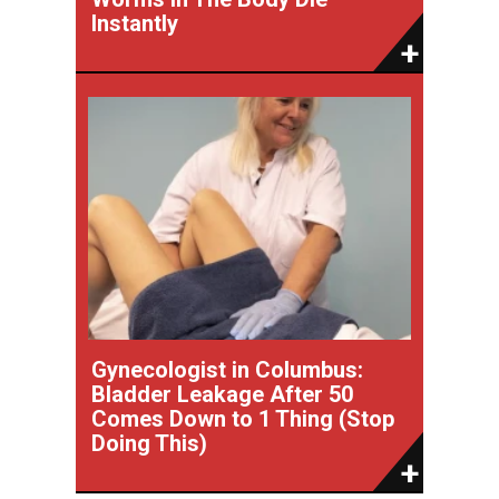
Instantly
Gynecologist in Columbus:
Bladder Leakage After 50
Comes Down to 1 Thing (Stop
Doing This)