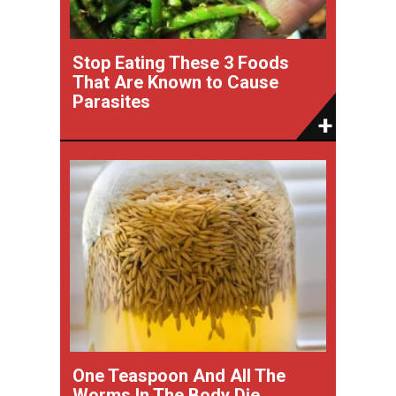
Stop Eating These 3 Foods
That Are Known to Cause
Parasites
One Teaspoon And All The
Worms In The Body Die