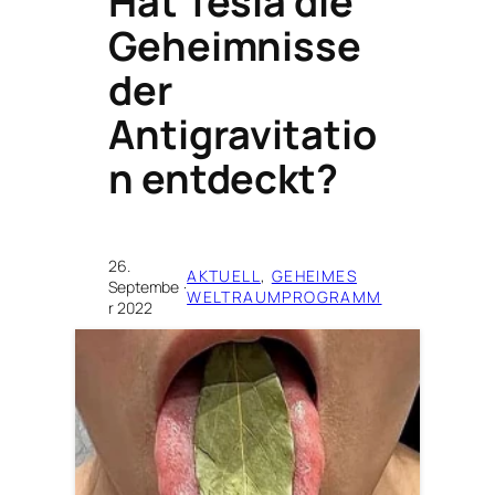
Hat Tesla die
Geheimnisse
der
Antigravitatio
n entdeckt?
26.
AKTUELL
, 
GEHEIMES
Septembe
·
WELTRAUMPROGRAMM
r 2022