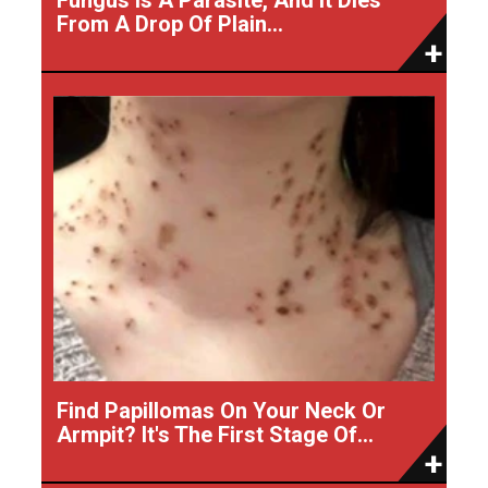
From A Drop Of Plain...
Find Papillomas On Your Neck Or
Armpit? It's The First Stage Of...