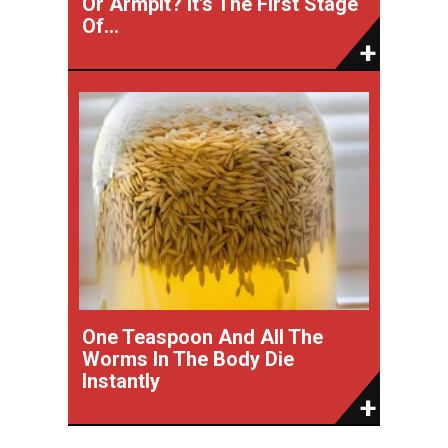
Or Armpit? It's The First Stage
Of...
One Teaspoon And All The
Worms In The Body Die
Instantly