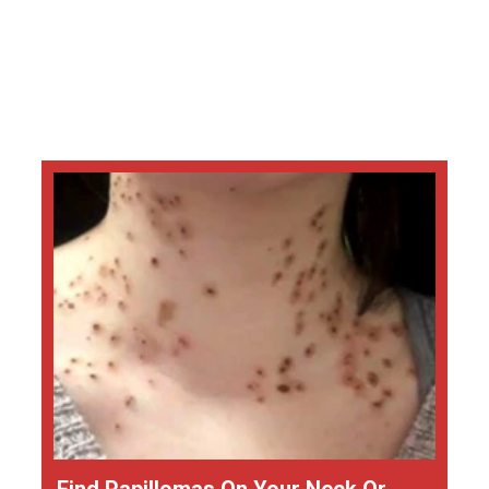
Find Papillomas On Your Neck Or