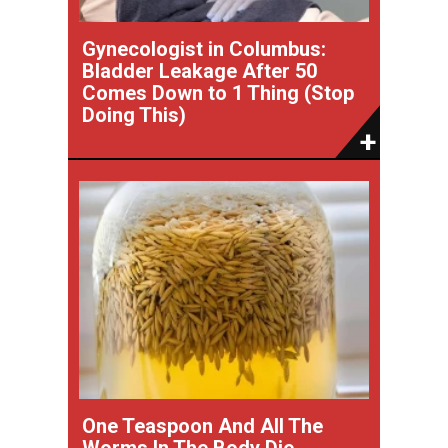
Gynecologist in Columbus:
Bladder Leakage After 50
Comes Down to 1 Thing (Stop
Doing This)
One Teaspoon And All The
Worms In The Body Die