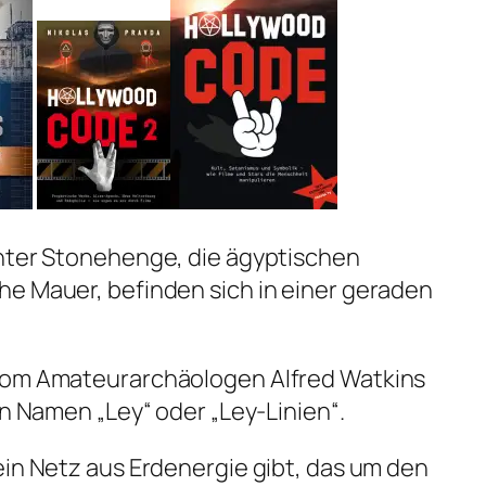
unter Stonehenge, die ägyptischen
he Mauer, befinden sich in einer geraden
vom Amateurarchäologen Alfred Watkins
en Namen „Ley“ oder „Ley-Linien“.
ein Netz aus Erdenergie gibt, das um den