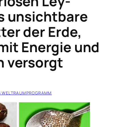
riösen Ley-
as unsichtbare
ter der Erde,
mit Energie und
n versorgt
S WELTRAUMPROGRAMM