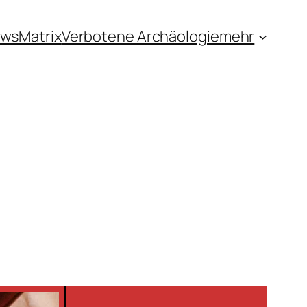
ews
Matrix
Verbotene Archäologie
mehr