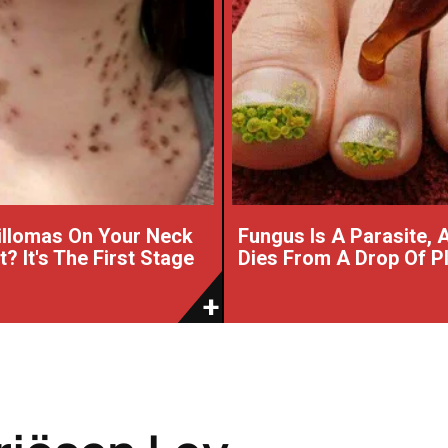
illomas On Your Neck
Fungus Is A Parasite, A
? It's The First Stage
Dies From A Drop Of Pla