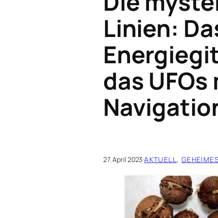
Die myste
Linien: D
Energiegit
das UFOs 
Navigatio
27. April 2023
·
AKTUELL
, 
GEHEIME