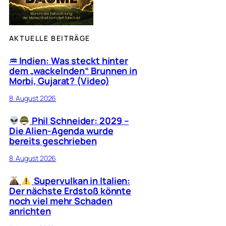
AKTUELLE BEITRÄGE
♒︎ Indien: Was steckt hinter
dem „wackelnden“ Brunnen in
Morbi, Gujarat? (Video)
8. August 2026
Phil Schneider: 2029 –
Die Alien-Agenda wurde
bereits geschrieben
8. August 2026
Supervulkan in Italien:
Der nächste Erdstoß könnte
noch viel mehr Schaden
anrichten