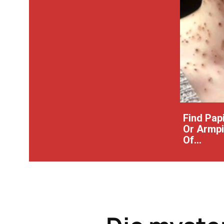
Find Pap
Or Armpit
Of...