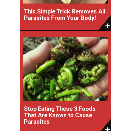
This Simple Trick Removes All
Parasites From Your Body!
Stop Eating These 3 Foods
That Are Known to Cause
Parasites