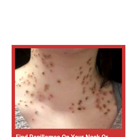
Find Papillomas On Your Neck Or