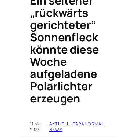
Ein seltener
„rückwärts
gerichteter“
Sonnenfleck
könnte diese
Woche
aufgeladene
Polarlichter
erzeugen
11. Mai
AKTUELL
, 
PARANORMAL
·
2023
NEWS