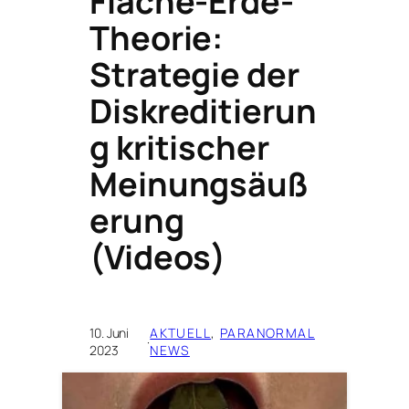
Flache-Erde-
Theorie:
Strategie der
Diskreditierun
g kritischer
Meinungsäuß
erung
(Videos)
10. Juni
AKTUELL
, 
PARANORMAL
·
2023
NEWS