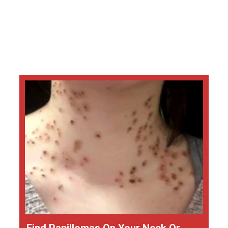
Find Papillomas On Your Neck Or