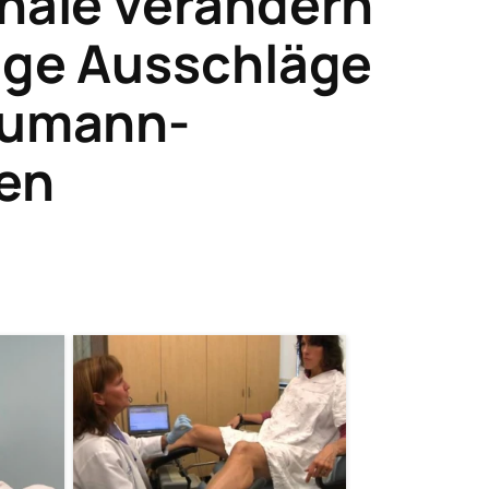
gnale verändern
tige Ausschläge
humann-
en