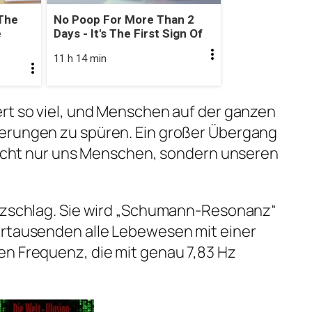
The
No Poop For More Than 2
e
Days - It's The First Sign Of
11 h 14 min
rt so viel, und Menschen auf der ganzen
erungen zu spüren. Ein großer Übergang
 nicht nur uns Menschen, sondern unseren
erzschlag. Sie wird „Schumann-Resonanz“
hrtausenden alle Lebewesen mit einer
en Frequenz, die mit genau 7,83 Hz