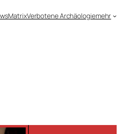
ews
Matrix
Verbotene Archäologie
mehr