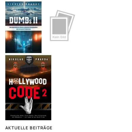
c
h
e
n
AKTUELLE BEITRÄGE