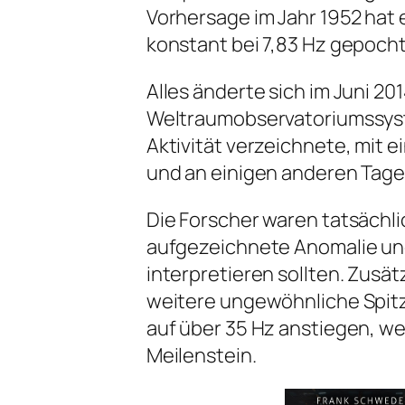
Vorhersage im Jahr 1952 hat
konstant bei 7,83 Hz gepocht
Alles änderte sich im Juni 201
Weltraumobservatoriumssyst
Aktivität verzeichnete, mit e
und an einigen anderen Tagen
Die Forscher waren tatsächli
aufgezeichnete Anomalie und
interpretieren sollten. Zusä
weitere ungewöhnliche Spit
auf über 35 Hz anstiegen, w
Meilenstein.