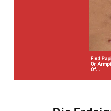
Find Pap
Or Armpit
Of...