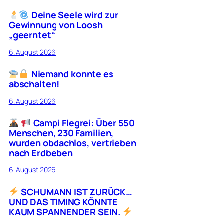
Deine Seele wird zur
Gewinnung von Loosh
„geerntet“
6. August 2026
Niemand konnte es
abschalten!
6. August 2026
Campi Flegrei: Über 550
Menschen, 230 Familien,
wurden obdachlos, vertrieben
nach Erdbeben
6. August 2026
SCHUMANN IST ZURÜCK…
UND DAS TIMING KÖNNTE
KAUM SPANNENDER SEIN.