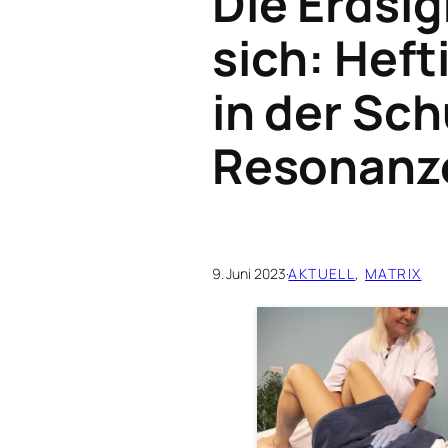
Die Erdsi
sich: Hef
in der Sc
Resonanz
9. Juni 2023
·
AKTUELL
, 
MATRIX