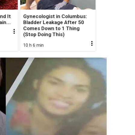
nd It
Gynecologist in Columbus:
in...
Bladder Leakage After 50
Comes Down to 1 Thing
(Stop Doing This)
10 h 6 min