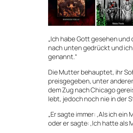
„Ich habe Gott gesehen und d
nach unten gedrückt und ich
genannt.“
Die Mutter behauptet, ihr So
preisgegeben, unter anderem 
dem Zug nach Chicago gereist 
lebt, jedoch noch nie in der 
„Er sagte immer: ‚Als ich ein
oder er sagte: ‚Ich hatte als 