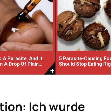
 A Parasite, And It
5 Parasite-Causing Fo
 A Drop Of Plain...
Should Stop Eating Ri
tion: Ich wurde