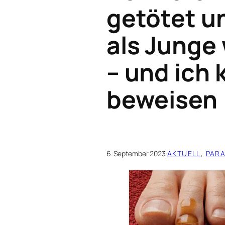
getötet un
als Junge
– und ich 
beweisen
6. September 2023
·
AKTUELL
, 
PAR