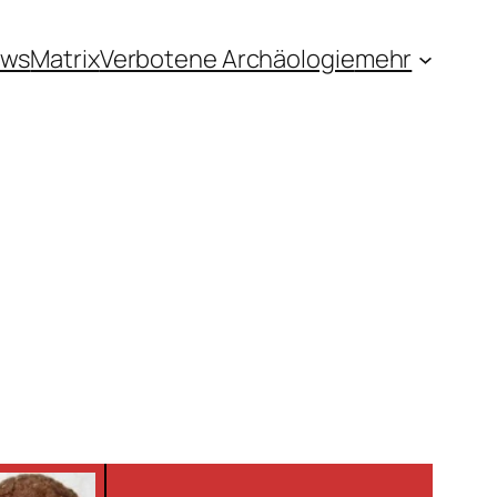
ews
Matrix
Verbotene Archäologie
mehr