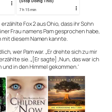
(Stop Doing This)
7 h 15 min
 erzählte Fox 2 aus Ohio, dass ihr Sohn
einer Frau namens Pam gesprochen habe,
n mit diesem Namen kannte.
lich, wer Pam war. „Er drehte sich zu mir
erzählte sie. „[Er sagte] ‚Nun, das war ich
en und in den Himmel gekommen.‘