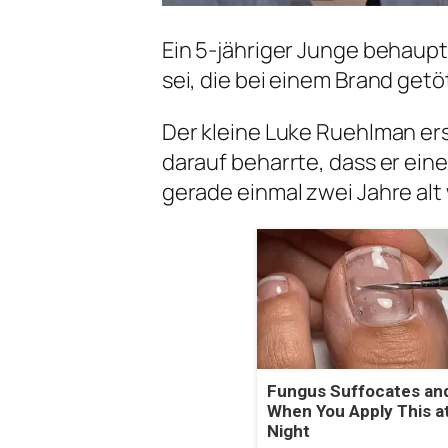
Ein 5-jähriger Junge behaupt
sei, die bei einem Brand ge
Der kleine Luke Ruehlman ers
darauf beharrte, dass er ein
gerade einmal zwei Jahre alt 
Fungus Suffocates and
When You Apply This a
Night