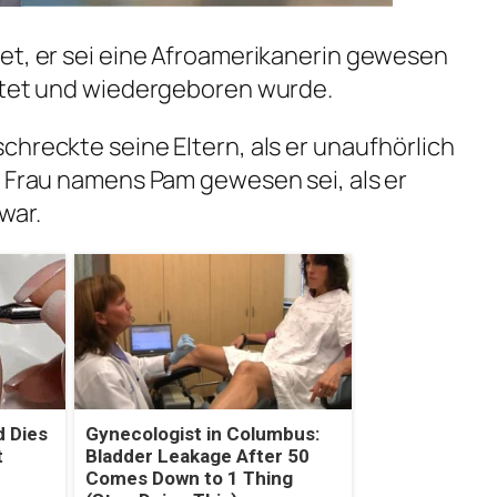
et, er sei eine Afroamerikanerin gewesen
tötet und wiedergeboren wurde.
chreckte seine Eltern, als er unaufhörlich
e Frau namens Pam gewesen sei, als er
war.
 Dies
Gynecologist in Columbus:
t
Bladder Leakage After 50
Comes Down to 1 Thing