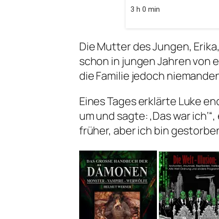
3 h 0 min
Die Mutter des Jungen, Erika,
schon in jungen Jahren von 
die Familie jedoch niemande
Eines Tages erklärte Luke end
um und sagte: ‚Das war ich‘“, 
früher, aber ich bin gestorb