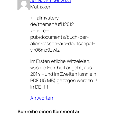
30. November 2023
Matrixxer
>– allmystery—
de/themen/uf112012
>– idoc—
pub/documents/buch-der-
alien-rassen-arb-deutschpdf-
vlr06mp9zwlz
Im Ersten etliche Witzeleien,
was die Echtheit angeht, aus
2014 – und im Zweiten kann ein
PDF (15 MB) gezogen werden ..!
In DE ..!!!!
Antworten
Schreibe einen Kommentar