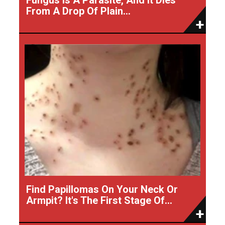
From A Drop Of Plain...
Find Papillomas On Your Neck Or
Armpit? It's The First Stage Of...