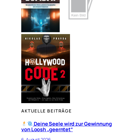
n
AKTUELLE BEITRÄGE
Deine Seele wird zur Gewinnung
von Loosh „geerntet“
6. August 2026