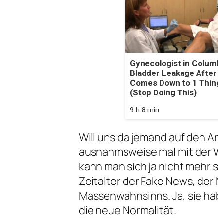
Gynecologist in Colum
Bladder Leakage After
Comes Down to 1 Thin
(Stop Doing This)
9 h 8 min
Will uns da jemand auf den A
ausnahmsweise mal mit der W
kann man sich ja nicht mehr so
Zeitalter der Fake News, de
Massenwahnsinns. Ja, sie ha
die neue Normalität.