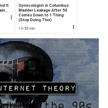
nd It
Gynecologist in Columbus:
in...
Bladder Leakage After 50
Comes Down to 1 Thing
(Stop Doing This)
1 h 53 min