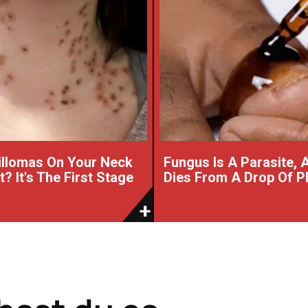
illomas On Your Neck
Fungus Is A Parasite, A
? It's The First Stage
Dies From A Drop Of Pla