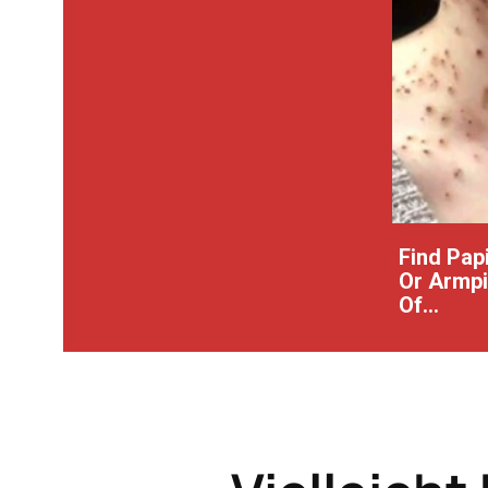
Find Pap
Or Armpit
Of...