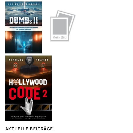
c
h
e
n
AKTUELLE BEITRÄGE