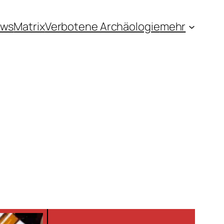
ews
Matrix
Verbotene Archäologie
mehr