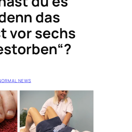
 hast du es
 denn das
st vor sechs
estorben“?
NORMAL NEWS