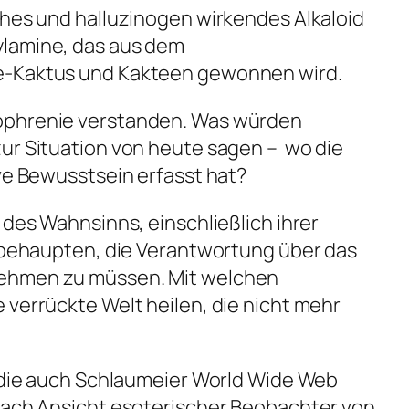
ches und halluzinogen wirkendes Alkaloid
ylamine, das aus dem
e-Kaktus und Kakteen gewonnen wird.
ophrenie verstanden. Was würden
ur Situation von heute sagen – wo die
ive Bewusstsein erfasst hat?
 des Wahnsinns, einschließlich ihrer
h behaupten, die Verantwortung über das
ehmen zu müssen. Mit welchen
 verrückte Welt heilen, die nicht mehr
f die auch Schlaumeier World Wide Web
 nach Ansicht esoterischer Beobachter von