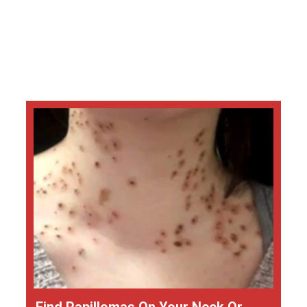
Find Papillomas On Your Neck Or