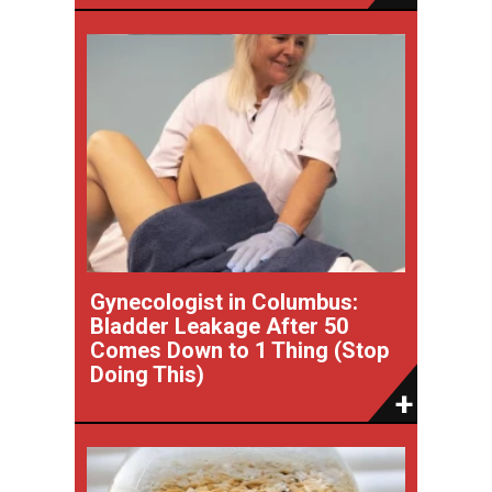
Gynecologist in Columbus:
Bladder Leakage After 50
Comes Down to 1 Thing (Stop
Doing This)