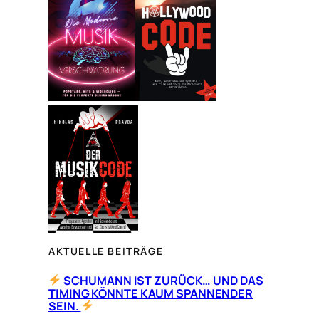
e
n
AKTUELLE BEITRÄGE
SCHUMANN IST ZURÜCK… UND DAS
TIMING KÖNNTE KAUM SPANNENDER
SEIN.