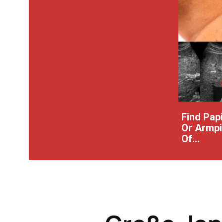
Find Pap
Or Armpit
Of...