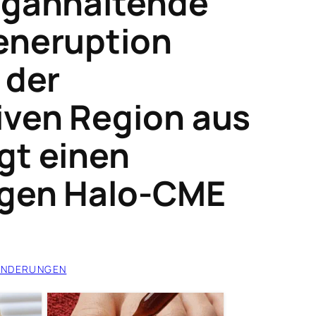
nganhaltende
eneruption
 der
iven Region aus
gt einen
igen Halo-CME
ÄNDERUNGEN