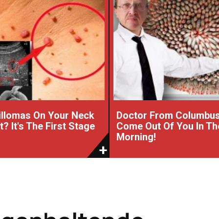
illomas On Your Neck
Doctor From Columbu
? It's The First Stage
Come Out Of You In Th
Morning!