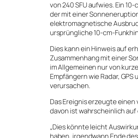
von 240 SFU aufwies. Ein 10-
der mit einer Sonneneruptio
elektromagnetische Ausbruch
ursprüngliche 10-cm-Funkhi
Dies kann ein Hinweis auf e
Zusammenhang mit einer Son
im Allgemeinen nur von kurze
Empfängern wie Radar, GPS 
verursachen.
Das Ereignis erzeugte einen 
davon ist wahrscheinlich auf 
„Dies könnte leicht Auswirk
haben, irgendwann Ende des 2