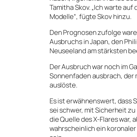
Tamitha Skov. „Ich warte auf
Modelle“, fügte Skov hinzu.
Den Prognosen zufolge ware
Ausbruchs in Japan, den Phil
Neuseeland am stärksten bee
Der Ausbruch war noch im Gan
Sonnenfaden ausbrach, der m
auslöste.
Es ist erwähnenswert, dass 
sei schwer, mit Sicherheit z
die Quelle des X-Flares war, 
wahrscheinlich ein koronal