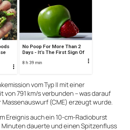
oods
No Poop For More Than 2
use
Days - It's The First Sign Of
8 h 39 min
kemission vom Typ II mit einer
 von 791 km/s verbunden – was darauf
er Massenauswurf (CME) erzeugt wurde.
em Ereignis auch ein 10-cm-Radioburst
6 Minuten dauerte und einen Spitzenfluss