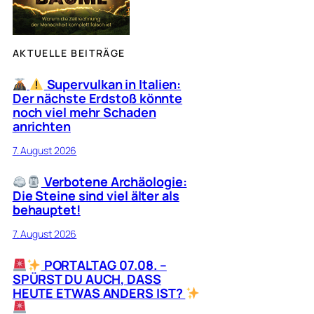
AKTUELLE BEITRÄGE
Supervulkan in Italien:
Der nächste Erdstoß könnte
noch viel mehr Schaden
anrichten
7. August 2026
Verbotene Archäologie:
Die Steine sind viel älter als
behauptet!
7. August 2026
PORTALTAG 07.08. –
SPÜRST DU AUCH, DASS
HEUTE ETWAS ANDERS IST?