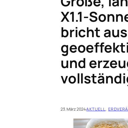
Große, la
X1.1-Sonn
bricht aus
geoeffekt
und erzeu
vollständ
23. März 2024
·
AKTUELL
, 
ERDVER