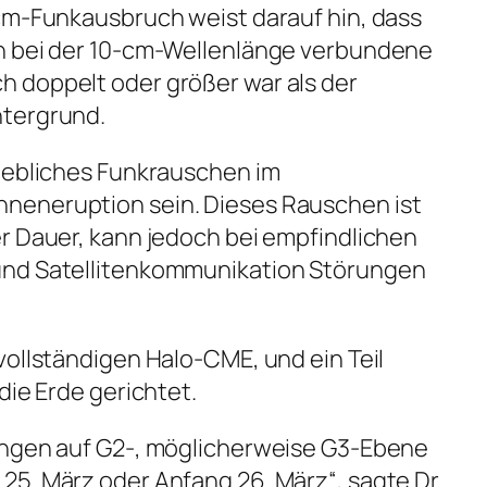
cm-Funkausbruch weist darauf hin, dass
n bei der 10-cm-Wellenlänge verbundene
 doppelt oder größer war als der
ntergrund.
rhebliches Funkrauschen im
neneruption sein. Dieses Rauschen ist
r Dauer, kann jedoch bei empfindlichen
und Satellitenkommunikation Störungen
vollständigen Halo-CME, und ein Teil
die Erde gerichtet.
ungen auf G2-, möglicherweise G3-Ebene
5. März oder Anfang 26. März“, sagte Dr.