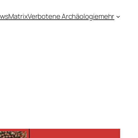
ews
Matrix
Verbotene Archäologie
mehr