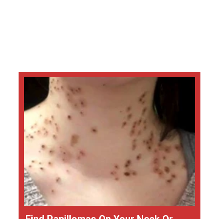
Find Papillomas On Your Neck Or