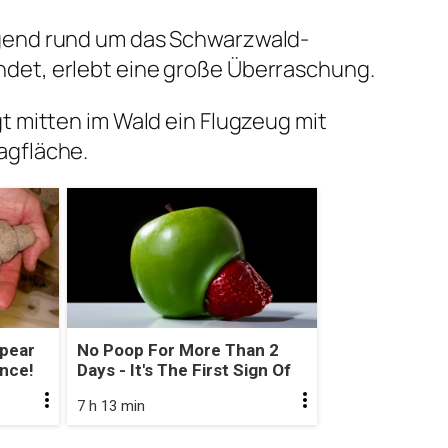
gend rund um das Schwarzwald-
det, erlebt eine große Überraschung.
t mitten im Wald ein Flugzeug mit
agfläche.
ppear
No Poop For More Than 2
Once!
Days - It's The First Sign Of
7 h 13 min