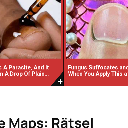
 A Parasite, And It
Fungus Suffocates and
 A Drop Of Plain...
When You Apply This a
e Maps: Rätsel