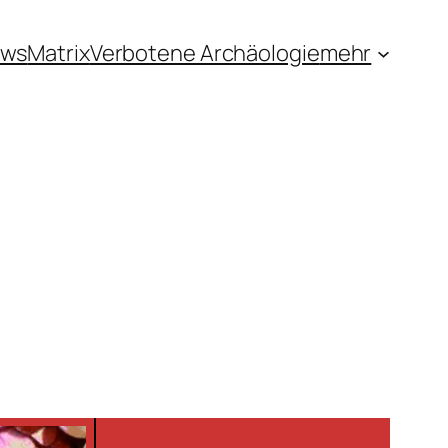
ews
Matrix
Verbotene Archäologie
mehr