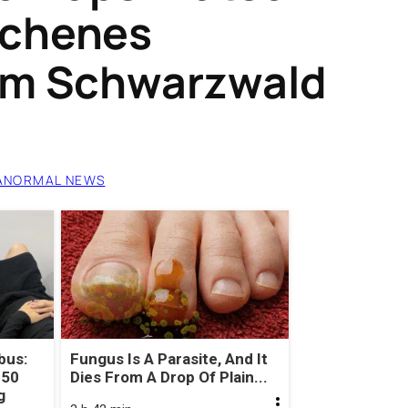
ochenes
im Schwarzwald
ANORMAL NEWS
bus:
Fungus Is A Parasite, And It
 50
Dies From A Drop Of Plain...
g