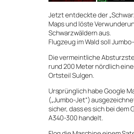
Jetzt entdeckte der „Schwar
Maps und löste Verwunderun
Schwarzwäldern aus.
Flugzeug im Wald soll Jumbo-
Die vermeintliche Absturzst
rund 200 Meter nördlich ein
Ortsteil Sulgen.
Ursprünglich habe Google Ma
(„Jumbo-Jet“) ausgezeichnet.
sicher, dass es sich bei dem
A340-300 handelt.
Flog die Maschine einem Satel