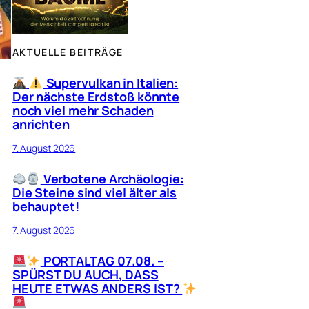
AKTUELLE BEITRÄGE
Supervulkan in Italien:
Der nächste Erdstoß könnte
noch viel mehr Schaden
anrichten
7. August 2026
Verbotene Archäologie:
Die Steine sind viel älter als
behauptet!
7. August 2026
PORTALTAG 07.08. –
SPÜRST DU AUCH, DASS
HEUTE ETWAS ANDERS IST?