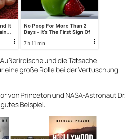
nd It
No Poop For More Than 2
in...
Days - It's The First Sign Of
7 h 11 min
 Außerirdische und die Tatsache
r eine große Rolle bei der Vertuschung
or von Princeton und NASA-Astronaut Dr.
 gutes Beispiel.