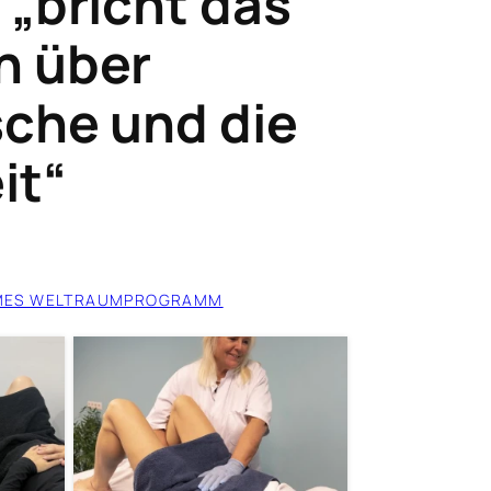
 „bricht das
n über
sche und die
it“
MES WELTRAUMPROGRAMM