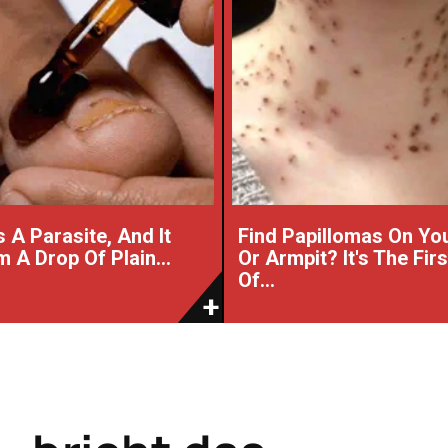
 A Parasite, And It
Find Papillomas On Yo
 A Drop Of Plain...
Or Armpit? It's The Fir
Of...