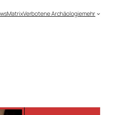
ews
Matrix
Verbotene Archäologie
mehr