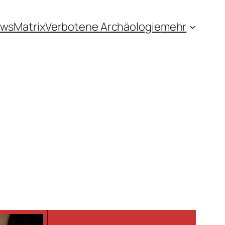
ews
Matrix
Verbotene Archäologie
mehr