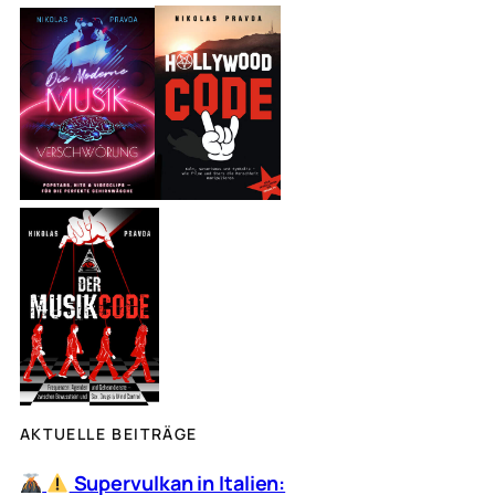
c
h
e
n
AKTUELLE BEITRÄGE
Supervulkan in Italien: