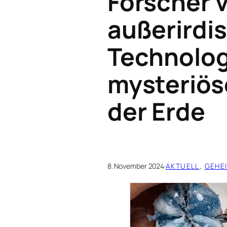
Forscher 
außerirdi
Technolog
mysteriös
der Erde
8. November 2024
·
AKTUELL
, 
GEHE