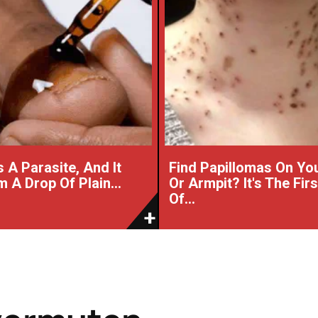
 A Parasite, And It
Find Papillomas On Yo
 A Drop Of Plain...
Or Armpit? It's The Fir
Of...