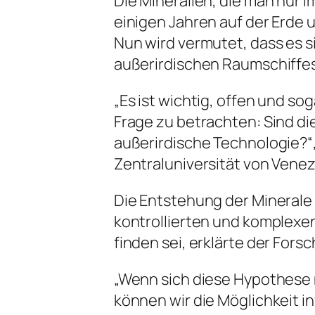
Die Mineralien, die man nur 
einigen Jahren auf der Erde
Nun wird vermutet, dass es 
außerirdischen Raumschiffes
„Es ist wichtig, offen und so
Frage zu betrachten: Sind di
außerirdische Technologie?“,
Zentraluniversität von Venez
Die Entstehung der Minerale
kontrollierten und komplexen 
finden sei, erklärte der Forsc
„Wenn sich diese Hypothese 
können wir die Möglichkeit in