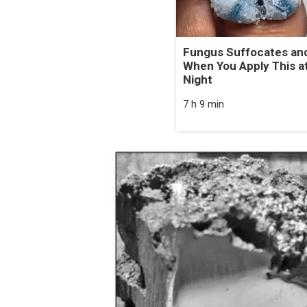
Fungus Suffocates and
When You Apply This a
Night
7 h 9 min