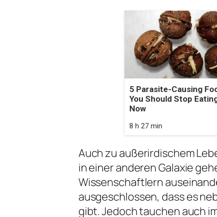
5 Parasite-Causing Fo
You Should Stop Eating
Now
8 h 27 min
Auch zu außerirdischem Lebe
in einer anderen Galaxie ge
Wissenschaftlern auseinander.
ausgeschlossen, dass es ne
gibt. Jedoch tauchen auch i