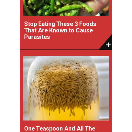
Stop Eating These 3 Foods
That Are Known to Cause
Parasites
One Teaspoon And All The