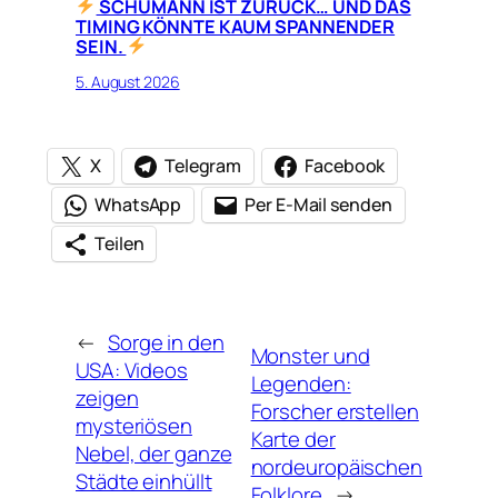
SCHUMANN IST ZURÜCK… UND DAS
TIMING KÖNNTE KAUM SPANNENDER
SEIN.
5. August 2026
X
Telegram
Facebook
WhatsApp
Per E-Mail senden
Teilen
←
Sorge in den
Monster und
USA: Videos
Legenden:
zeigen
Forscher erstellen
mysteriösen
Karte der
Nebel, der ganze
nordeuropäischen
Städte einhüllt
Folklore
→