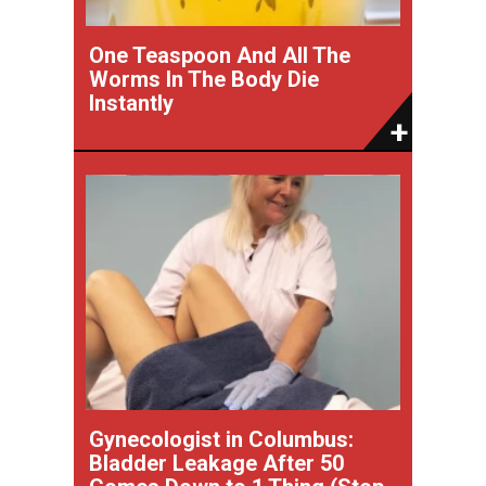
One Teaspoon And All The
Worms In The Body Die
Instantly
Gynecologist in Columbus:
Bladder Leakage After 50