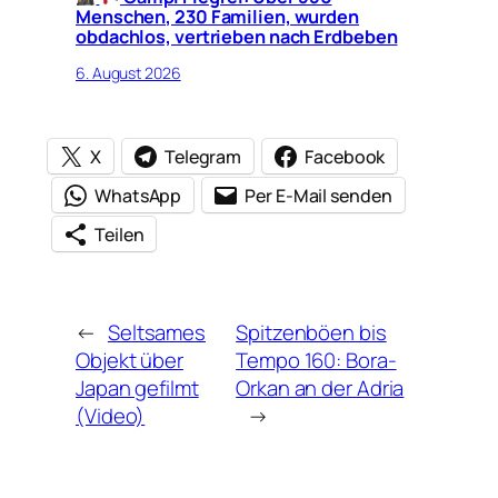
Menschen, 230 Familien, wurden
obdachlos, vertrieben nach Erdbeben
6. August 2026
X
Telegram
Facebook
WhatsApp
Per E-Mail senden
Teilen
←
Seltsames
Spitzenböen bis
Objekt über
Tempo 160: Bora-
Japan gefilmt
Orkan an der Adria
(Video)
→