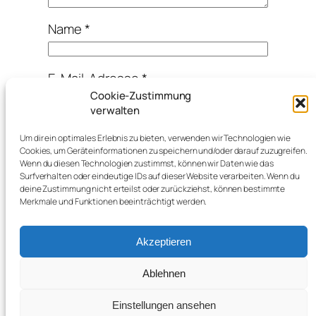
Name
*
E-Mail-Adresse
*
Cookie-Zustimmung
verwalten
Website
Um dir ein optimales Erlebnis zu bieten, verwenden wir Technologien wie
Cookies, um Geräteinformationen zu speichern und/oder darauf zuzugreifen.
Wenn du diesen Technologien zustimmst, können wir Daten wie das
Benachrichtige mich über neue
Surfverhalten oder eindeutige IDs auf dieser Website verarbeiten. Wenn du
deine Zustimmung nicht erteilst oder zurückziehst, können bestimmte
Beiträge via E-Mail.
Merkmale und Funktionen beeinträchtigt werden.
Akzeptieren
Ablehnen
Einstellungen ansehen