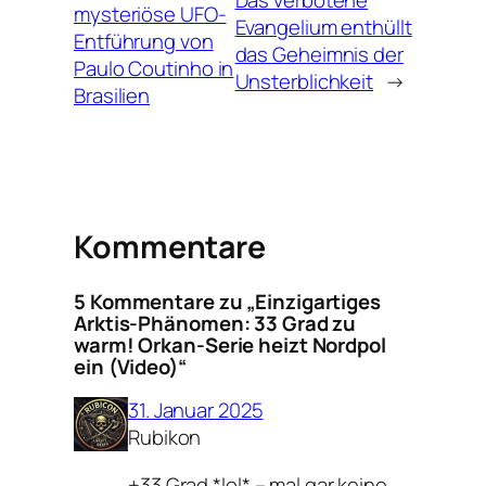
Das verbotene
mysteriöse UFO-
Evangelium enthüllt
Entführung von
das Geheimnis der
Paulo Coutinho in
Unsterblichkeit
→
Brasilien
Kommentare
5 Kommentare zu „E​inzigartiges
Arktis-Phänomen: 33 Grad zu
warm! Orkan-Serie heizt Nordpol
ein (Video)“
31. Januar 2025
Rubikon
+33 Grad *lol* – mal gar keine