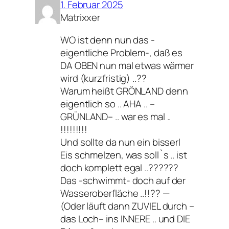
1. Februar 2025
Matrixxer
WO ist denn nun das -
eigentliche Problem-, daß es
DA OBEN nun mal etwas wärmer
wird (kurzfristig) ..??
Warum heißt GRÖNLAND denn
eigentlich so .. AHA .. –
GRÜNLAND– .. war es mal ..
!!!!!!!!!
Und sollte da nun ein bisserl
Eis schmelzen, was soll`s .. ist
doch komplett egal ..??????
Das -schwimmt- doch auf der
Wasseroberfläche ..!!?? —
(Oder läuft dann ZUVIEL durch –
das Loch– ins INNERE .. und DIE