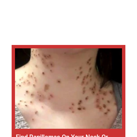
Find Papillomas On Your Neck Or