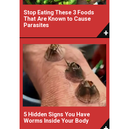
Stop Eating These 3 Foods
That Are Known to Cause
Parasites
5 Hidden Signs You Have
Worms Inside Your Body