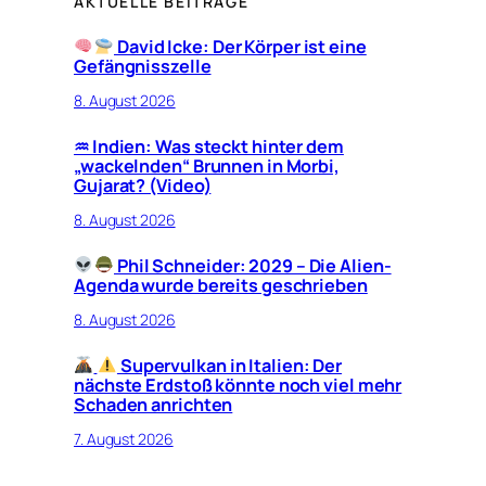
AKTUELLE BEITRÄGE
David Icke: Der Körper ist eine
Gefängnisszelle
8. August 2026
♒︎ Indien: Was steckt hinter dem
„wackelnden“ Brunnen in Morbi,
Gujarat? (Video)
8. August 2026
Phil Schneider: 2029 – Die Alien-
Agenda wurde bereits geschrieben
8. August 2026
Supervulkan in Italien: Der
nächste Erdstoß könnte noch viel mehr
Schaden anrichten
7. August 2026