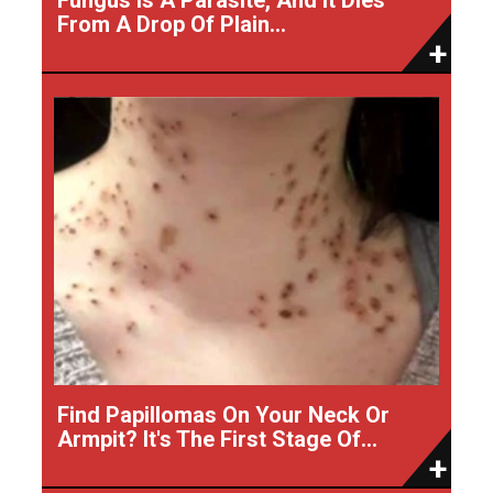
From A Drop Of Plain...
Find Papillomas On Your Neck Or
Armpit? It's The First Stage Of...