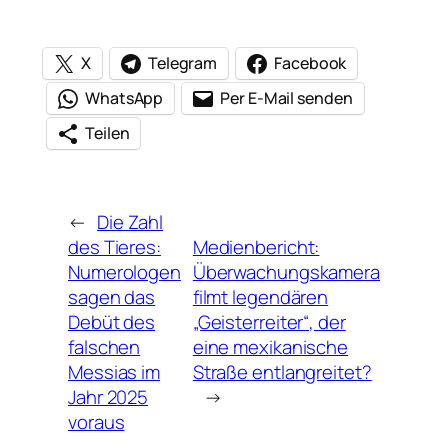
X
Telegram
Facebook
WhatsApp
Per E-Mail senden
Teilen
←
Die Zahl
des Tieres:
Medienbericht:
Numerologen
Überwachungskamera
sagen das
filmt legendären
Debüt des
„Geisterreiter“, der
falschen
eine mexikanische
Messias im
Straße entlangreitet?
Jahr 2025
→
voraus