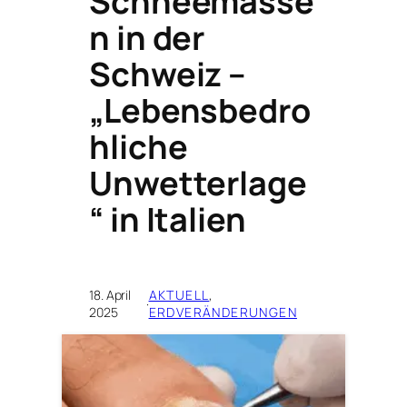
Schneemasse
n in der
Schweiz –
„Lebensbedro
hliche
Unwetterlage
“ in Italien
18. April
AKTUELL
, 
·
2025
ERDVERÄNDERUNGEN