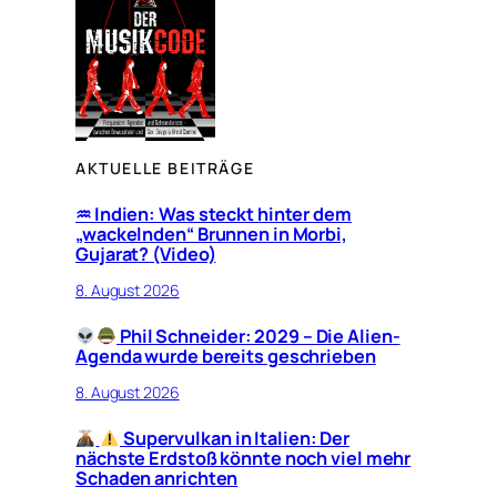
AKTUELLE BEITRÄGE
♒︎ Indien: Was steckt hinter dem
„wackelnden“ Brunnen in Morbi,
Gujarat? (Video)
8. August 2026
Phil Schneider: 2029 – Die Alien-
Agenda wurde bereits geschrieben
8. August 2026
Supervulkan in Italien: Der
nächste Erdstoß könnte noch viel mehr
Schaden anrichten