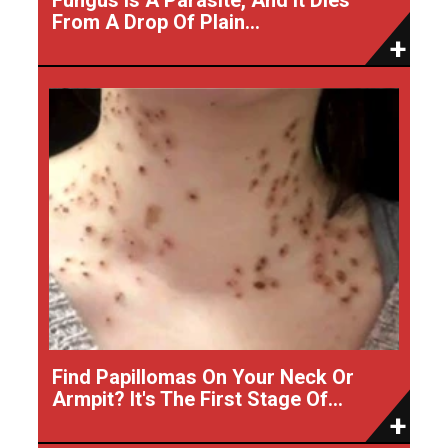
From A Drop Of Plain...
Find Papillomas On Your Neck Or
Armpit? It's The First Stage Of...