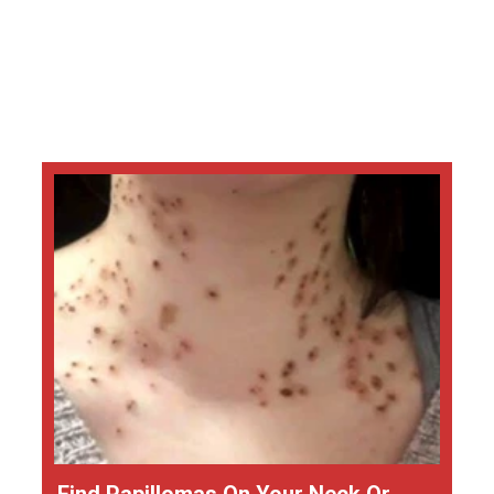
Find Papillomas On Your Neck Or