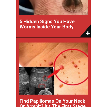
5 Hidden Signs You Have
Worms Inside Your Body
Find Papillomas On Your Neck
Or Armpit? It's The First Stage