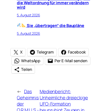
die Weltordnung für immer verändern
wird
5. August 2026
Sie „übertragen“ die Baupläne
5. August 2026
X
Telegram
Facebook
WhatsApp
Per E-Mail senden
Teilen
←
Das
Medienbericht:
Geheimnis
Unheimliche dreieckige
der
UFO-Formation
O.R.M.U.S.-
beunruhigt Zeugen in