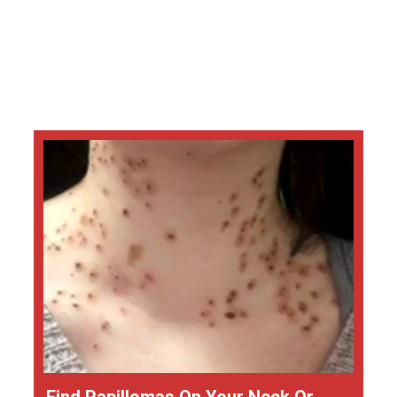
Find Papillomas On Your Neck Or