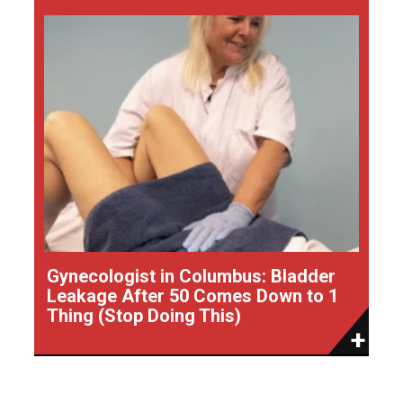
Gynecologist in Columbus: Bladder
Leakage After 50 Comes Down to 1
Thing (Stop Doing This)