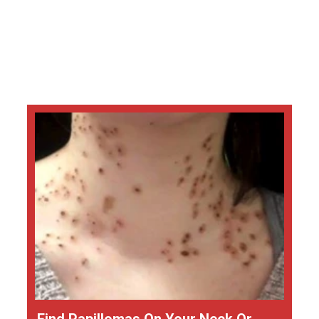
Find Papillomas On Your Neck Or