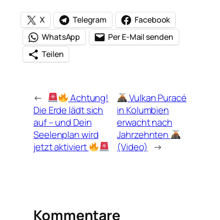
X
Telegram
Facebook
WhatsApp
Per E-Mail senden
Teilen
←
Achtung!
Vulkan Puracé
Die Erde lädt sich
in Kolumbien
auf – und Dein
erwacht nach
Seelenplan wird
Jahrzehnten
jetzt aktiviert
(Video)
→
Kommentare