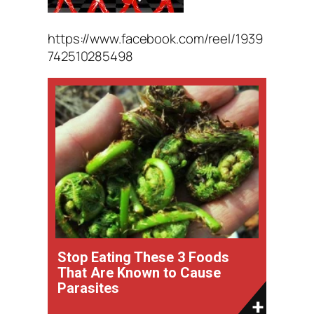
https://www.facebook.com/reel/1939
742510285498
Stop Eating These 3 Foods
That Are Known to Cause
Parasites